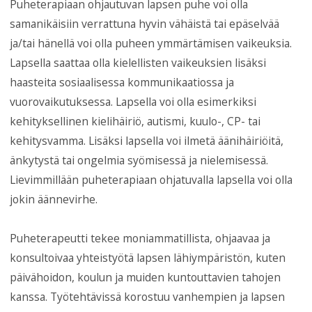
Puheterapiaan ohjautuvan lapsen puhe voi olla
samanikäisiin verrattuna hyvin vähäistä tai epäselvää
ja/tai hänellä voi olla puheen ymmärtämisen vaikeuksia.
Lapsella saattaa olla kielellisten vaikeuksien lisäksi
haasteita sosiaalisessa kommunikaatiossa ja
vuorovaikutuksessa. Lapsella voi olla esimerkiksi
kehityksellinen kielihäiriö, autismi, kuulo-, CP- tai
kehitysvamma. Lisäksi lapsella voi ilmetä äänihäiriöitä,
änkytystä tai ongelmia syömisessä ja nielemisessä.
Lievimmillään puheterapiaan ohjatuvalla lapsella voi olla
jokin äännevirhe.
Puheterapeutti tekee moniammatillista, ohjaavaa ja
konsultoivaa yhteistyötä lapsen lähiympäristön, kuten
päivähoidon, koulun ja muiden kuntouttavien tahojen
kanssa. Työtehtävissä korostuu vanhempien ja lapsen