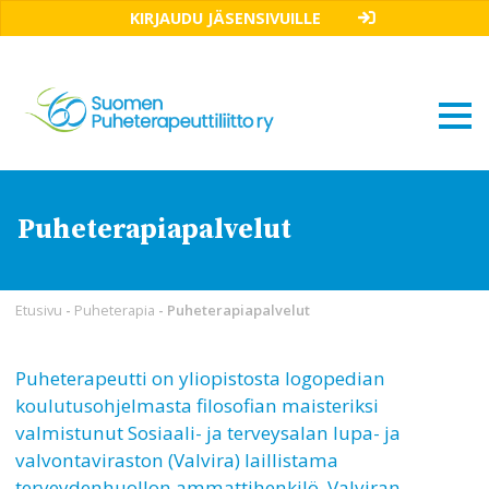
KIRJAUDU JÄSENSIVUILLE
Puheterapiapalvelut
Etusivu
-
Puheterapia
-
Puheterapiapalvelut
Puheterapeutti on yliopistosta logopedian
koulutusohjelmasta filosofian maisteriksi
valmistunut Sosiaali- ja terveysalan lupa- ja
valvontaviraston (Valvira) laillistama
terveydenhuollon ammattihenkilö. Valviran