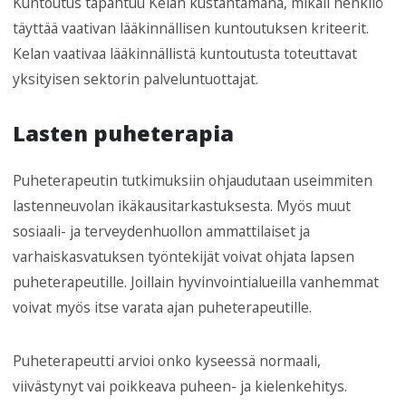
Kuntoutus tapahtuu Kelan kustantamana, mikäli henkilö
täyttää vaativan lääkinnällisen kuntoutuksen kriteerit.
Kelan vaativaa lääkinnällistä kuntoutusta toteuttavat
yksityisen sektorin palveluntuottajat.
Lasten puheterapia
Puheterapeutin tutkimuksiin ohjaudutaan useimmiten
lastenneuvolan ikäkausitarkastuksesta. Myös muut
sosiaali- ja terveydenhuollon ammattilaiset ja
varhaiskasvatuksen työntekijät voivat ohjata lapsen
puheterapeutille. Joillain hyvinvointialueilla vanhemmat
voivat myös itse varata ajan puheterapeutille.
Puheterapeutti arvioi onko kyseessä normaali,
viivästynyt vai poikkeava puheen- ja kielenkehitys.