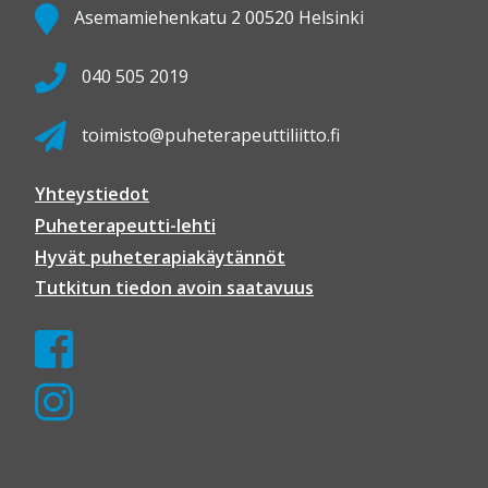
Asemamiehenkatu 2 00520 Helsinki
040 505 2019
toimisto@puheterapeuttiliitto.fi
Yhteystiedot
Puheterapeutti-lehti
Hyvät puheterapiakäytännöt
Tutkitun tiedon avoin saatavuus