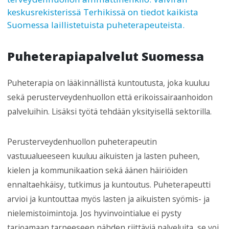
keskusrekisterissä Terhikissä on tiedot kaikista
Suomessa laillistetuista puheterapeuteista.
Puheterapiapalvelut Suomessa
Puheterapia on lääkinnällistä kuntoutusta, joka kuuluu
sekä perusterveydenhuollon että erikoissairaanhoidon
palveluihin. Lisäksi työtä tehdään yksityisellä sektorilla.
Perusterveydenhuollon puheterapeutin
vastuualueeseen kuuluu aikuisten ja lasten puheen,
kielen ja kommunikaation sekä äänen häiriöiden
ennaltaehkäisy, tutkimus ja kuntoutus. Puheterapeutti
arvioi ja kuntouttaa myös lasten ja aikuisten syömis- ja
nielemistoimintoja. Jos hyvinvointialue ei pysty
tarjoamaan tarpeeseen nähden riittäviä palveluita, se voi