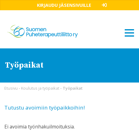
KIRJAUDU JÄSENSIVUILLE
Työpaikat
Etusivu
-
Koulutus ja työpaikat
-
Työpaikat
Tutustu avoimiin työpaikkoihin!
Ei avoimia työnhakuilmoituksia.