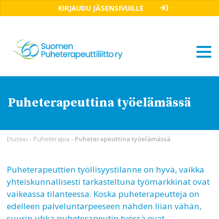
KIRJAUDU JÄSENSIVUILLE
Puheterapeuttina työelämässä
Etusivu
-
Puheterapia
-
Puheterapeuttina työelämässä
Puheterapeuttien työllisyystilanne on hyvä, vaikka
yhteiskunnallisesti tarkasteltuna työmarkkinat ovat
vaikeassa tilanteessa. Koska puheterapeutteja on
edelleen palveluntarpeeseen nähden liian vähän,
suurin uhka puheterapeutin työssä ovat