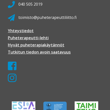
040 505 2019
toimisto@puheterapeuttiliitto.fi
Yhteystiedot
Puheterapeutti-lehti
Hyvät puheterapiakäytännöt
Tutkitun tiedon avoin saatavuus