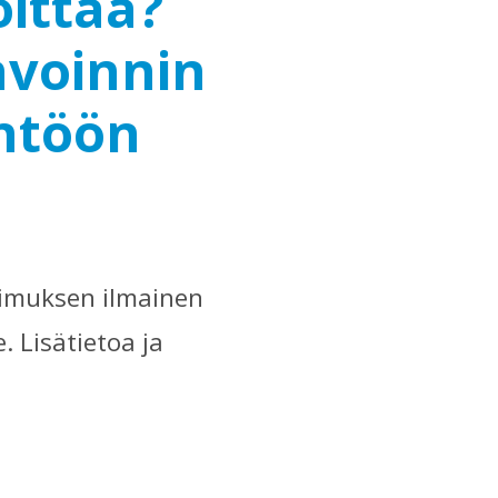
ittaa?
nvoinnin
ntöön
kimuksen ilmainen
 Lisätietoa ja