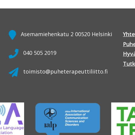
Asemamiehenkatu 2 00520 Helsinki
Yhte
Puhe
040 505 2019
Hyvä
Tutk
toimisto@puheterapeuttiliitto.fi