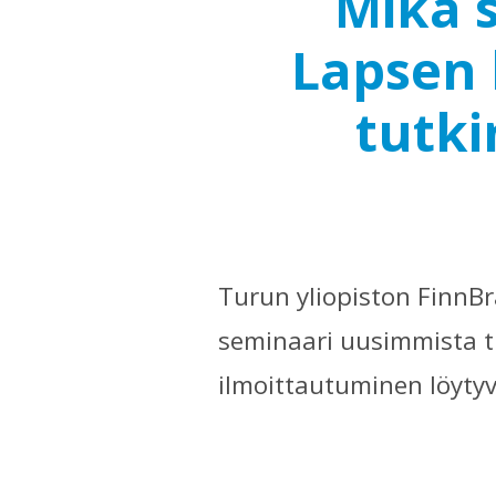
Mikä 
Lapsen 
tutk
Turun yliopiston FinnB
seminaari uusimmista tu
ilmoittautuminen löyty