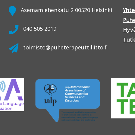
Asemamiehenkatu 2 00520 Helsinki
Yhte
Puhe
040 505 2019
Hyvä
Tutk
toimisto@puheterapeuttiliitto.fi