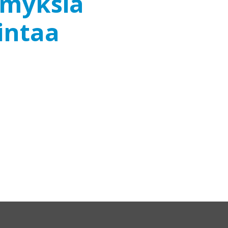
emyksiä
intaa