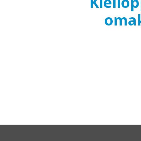
Kielio
omak