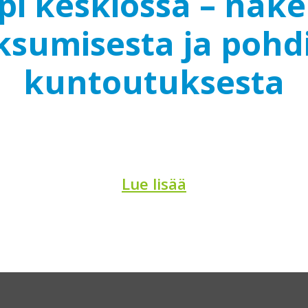
ppi keskiössä – näk
sumisesta ja pohd
kuntoutuksesta
Lue lisää