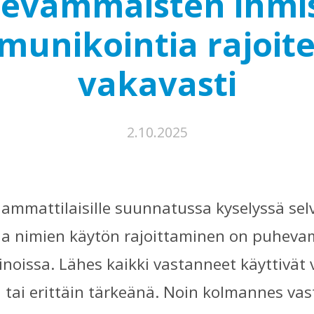
evammaisten ihmi
unikointia rajoit
vakavasti
2.10.2025
ammattilaisille suunnatussa kyselyssä selvi
 ja nimien käytön rajoittaminen on puhev
oissa. Lähes kaikki vastanneet käyttivät v
tai erittäin tärkeänä. Noin kolmannes vast