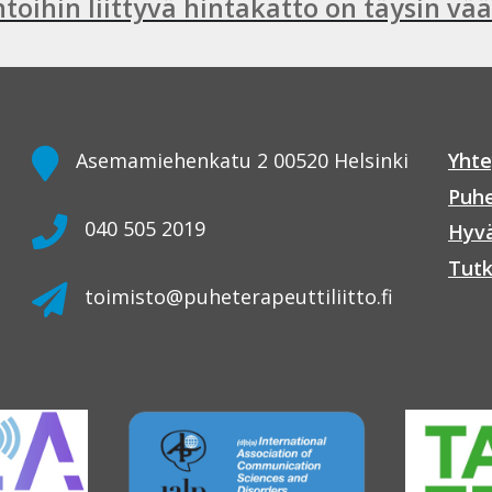
oihin liittyvä hintakatto on täysin väär
Asemamiehenkatu 2 00520 Helsinki
Yhte
Puhe
040 505 2019
Hyvä
Tutk
toimisto@puheterapeuttiliitto.fi