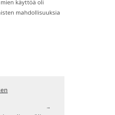
imien käyttöä oli
misten mahdollisuuksia
sen
→