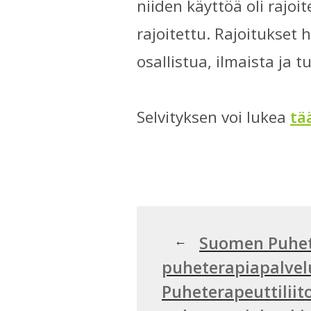
niiden käyttöä oli rajoi
rajoitettu. Rajoitukse
osallistua, ilmaista ja 
Selvityksen voi lukea
tä
Artikkelien
Edellinen
←
Suomen Puhete
artikkeli:
puheterapiapalvelu
selaus
Seuraava
Puheterapeuttilii
artikkeli