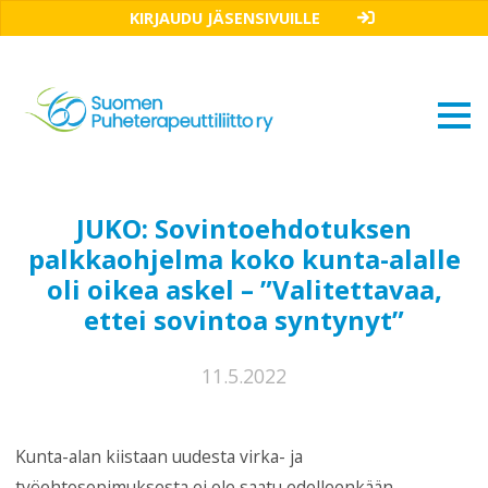
KIRJAUDU JÄSENSIVUILLE
JUKO: Sovintoehdotuksen
palkkaohjelma koko kunta-alalle
oli oikea askel – ”Valitettavaa,
ettei sovintoa syntynyt”
11.5.2022
Kunta-alan kiistaan uudesta virka- ja
työehtosopimuksesta ei ole saatu edelleenkään