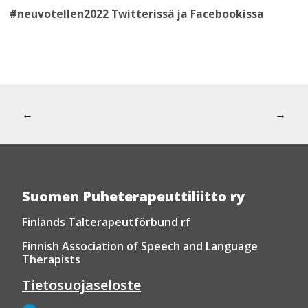
#neuvotellen2022 Twitterissä ja Facebookissa
Artikkelien
Edellinen artikkeli:
Seuraava
←
→
selaus
Suomen Puheterapeuttiliitto ry
Finlands Talterapeutförbund rf
Finnish Association of Speech and Language
Therapists
Tietosuojaseloste