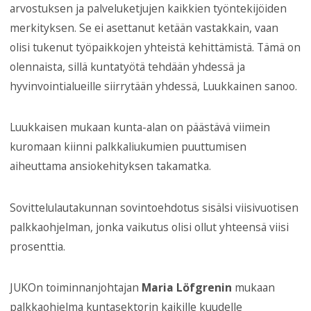
arvostuksen ja palveluketjujen kaikkien työntekijöiden
merkityksen. Se ei asettanut ketään vastakkain, vaan
olisi tukenut työpaikkojen yhteistä kehittämistä. Tämä on
olennaista, sillä kuntatyötä tehdään yhdessä ja
hyvinvointialueille siirrytään yhdessä, Luukkainen sanoo.
Luukkaisen mukaan kunta-alan on päästävä viimein
kuromaan kiinni palkkaliukumien puuttumisen
aiheuttama ansiokehityksen takamatka.
Sovittelulautakunnan sovintoehdotus sisälsi viisivuotisen
palkkaohjelman, jonka vaikutus olisi ollut yhteensä viisi
prosenttia.
JUKOn toiminnanjohtajan
Maria Löfgrenin
mukaan
palkkaohjelma kuntasektorin kaikille kuudelle