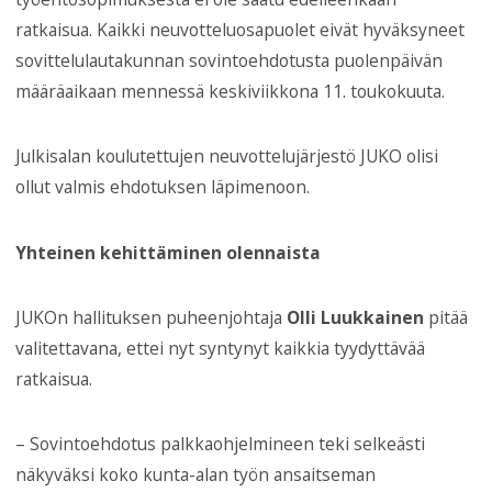
ratkaisua. Kaikki neuvotteluosapuolet eivät hyväksyneet
sovittelulautakunnan sovintoehdotusta puolenpäivän
määräaikaan mennessä keskiviikkona 11. toukokuuta.
Julkisalan koulutettujen neuvottelujärjestö JUKO olisi
ollut valmis ehdotuksen läpimenoon.
Yhteinen kehittäminen olennaista
JUKOn hallituksen puheenjohtaja
Olli Luukkainen
pitää
valitettavana, ettei nyt syntynyt kaikkia tyydyttävää
ratkaisua.
– Sovintoehdotus palkkaohjelmineen teki selkeästi
näkyväksi koko kunta-alan työn ansaitseman