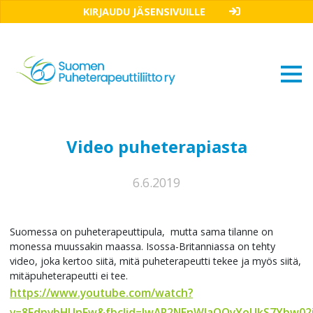
KIRJAUDU JÄSENSIVUILLE
Video puheterapiasta
6.6.2019
Suomessa on puheterapeuttipula, mutta sama tilanne on
monessa muussakin maassa. Isossa-Britanniassa on tehty
video, joka kertoo siitä, mitä puheterapeutti tekee ja myös siitä,
mitäpuheterapeutti ei tee.
https://www.youtube.com/watch?
v=8FdpvbHUnFw&fbclid=IwAR2NEnWlaQOyYoUkS7Ybw02