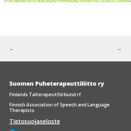
Artikkelien
Edellinen artikkeli:
Seuraava
←
→
selaus
Suomen Puheterapeuttiliitto ry
Finlands Talterapeutförbund rf
Finnish Association of Speech and Language
Therapists
Tietosuojaseloste