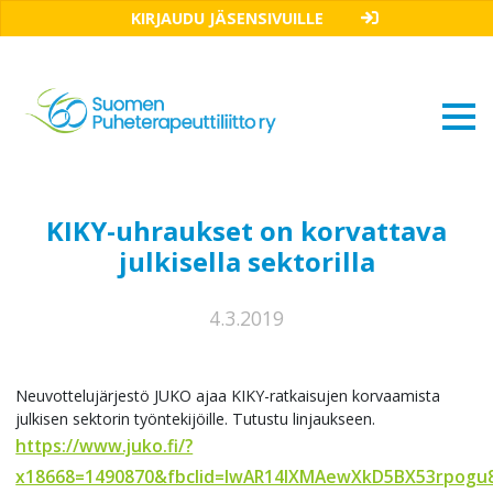
KIRJAUDU JÄSENSIVUILLE
KIKY-uhraukset on korvattava
julkisella sektorilla
4.3.2019
Neuvottelujärjestö JUKO ajaa KIKY-ratkaisujen korvaamista
julkisen sektorin työntekijöille. Tutustu linjaukseen.
https://www.juko.fi/?
x18668=1490870&fbclid=IwAR14IXMAewXkD5BX53rpog