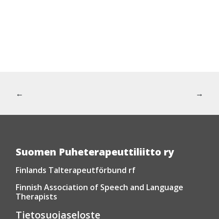
Artikkelien
Edellinen artikkeli:
Seuraava
←
→
selaus
Suomen Puheterapeuttiliitto ry
Finlands Talterapeutförbund rf
Finnish Association of Speech and Language
Therapists
Tietosuojaseloste