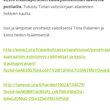
potilailla.
Tutustu Tiinan väitöskirjaan allaolevien
linkkien kautta.
Isot ja lämpimät onnittelut väitöksestä Tiina Ihalainen ja
kiitos tiedon lisäämisestä!
http://www2.uta.fi/ajankohtaista/tapahtumat/penetraat
aspiraation-esiintyvyys-riskitekijat-ja-kesto-
traumaperaisen?
fbclid=IwAR30G7GlyLoGhTV2lB12FIXvLTO3jWTMbYQyvjk
http://tampub.uta.fi/handle/10024/104579?
fbclid=IwAR0IMlTdcNSslU_cxK70AUtNldZhL-
bdwLdOMqD-jYke3ZJehf8SCkFPdsE